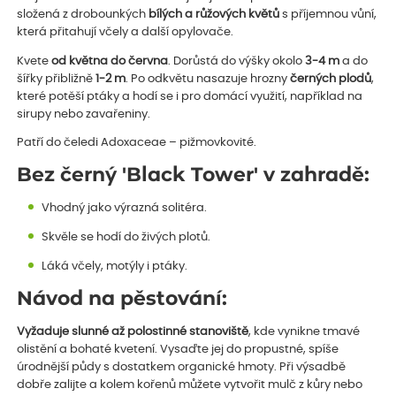
složená z drobounkých
bílých a růžových květů
s příjemnou vůní,
která přitahují včely a další opylovače.
Kvete
od května do června
. Dorůstá do výšky okolo
3-4 m
a do
šířky přibližně
1-2 m
. Po odkvětu nasazuje hrozny
černých plodů
,
které potěší ptáky a hodí se i pro domácí využití, například na
sirupy nebo zavařeniny.
Patří do čeledi Adoxaceae – pižmovkovité.
Bez černý 'Black Tower' v zahradě:
Vhodný jako výrazná solitéra.
Skvěle se hodí do živých plotů.
Láká včely, motýly i ptáky.
Návod na pěstování:
Vyžaduje slunné až polostinné stanoviště
, kde vynikne tmavé
olistění a bohaté kvetení. Vysaďte jej do propustné, spíše
úrodnější půdy s dostatkem organické hmoty. Při výsadbě
dobře zalijte a kolem kořenů můžete vytvořit mulč z kůry nebo