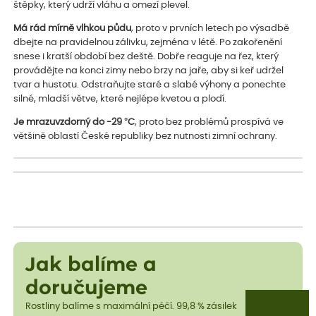
štěpky, který udrží vláhu a omezí plevel.
Má rád mírně vlhkou půdu
, proto v prvních letech po výsadbě
dbejte na pravidelnou zálivku, zejména v létě. Po zakořenění
snese i kratší období bez deště. Dobře reaguje na řez, který
provádějte na konci zimy nebo brzy na jaře, aby si keř udržel
tvar a hustotu. Odstraňujte staré a slabé výhony a ponechte
silné, mladší větve, které nejlépe kvetou a plodí.
Je mrazuvzdorný do -29 °C
, proto bez problémů prospívá ve
většině oblastí České republiky bez nutnosti zimní ochrany.
Jak balíme a
doručujeme
Rostliny balíme s maximální péčí. 99,8 % zásilek