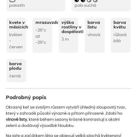
polostín
polo suchá
kvete v
mrazuvzdornost
výška
barva
barva
měsících
rostliny v
listu
květu
-26°c
dospělosti
květen
vínová
růžová
až
3 m
-
bílá
-29°c
červen
barva
plodu
černá
Podrobný popis
Okrasný keř se svislým růstem vytváří úhledný sloupovitý tvar,
který v zahradě působí výrazně a přitom přirozeně. Zdobí ho
vínové listy
, které během sezony krásně kontrastují s okolní
zelení a dodávají výsadbě hloubku.
Na jaře a začátkem léta se objevují velká plochá květenství