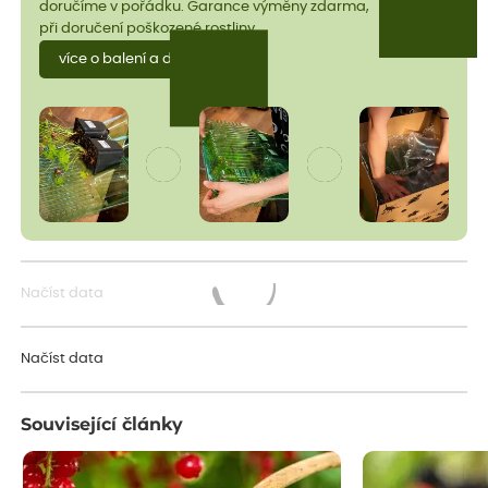
doručíme v pořádku. Garance výměny zdarma,
při doručení poškozené rostliny.
více o balení a dopravě
Načíst data
Načítám...
Načíst data
Související články