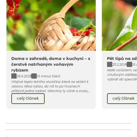
Doma v zahradě, doma v kuchyni – s
Pět tipů na z
čerstvě natrhaným voňavým
25.2.2019
10
rybízem
Malé vzrůstem, ve
chuťovým zážitke
29.4.2021
10 minut čtení
vybrali do speciál
Hřejivé teplo letního sluníčka, které se sklání k
ovoce, budou sluše
obzoru. Mísa rybízu, do níž to po hroznech
nezapomeňte – v
přibývá jedna radost. Všechny ty vůně a zvuky
u většiny vybranýc
červencové zahrady. Sklizeň rybízu do kuchyně
příštím roce.
celý článek
celý článek
vnese neuvěřitelný klid a radost. A taky trochu
bezstarostnosti dětství při mlsání babiččina
drobenkového koláče s rybízem.