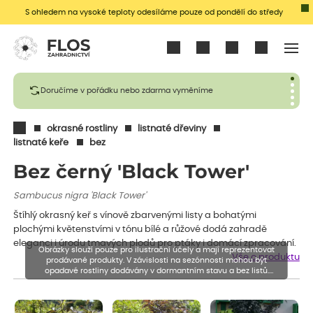
S ohledem na vysoké teploty odesíláme pouze od pondělí do středy
Přihlásit se
Doručíme v pořádku nebo zdarma vyměníme
okrasné rostliny
listnaté dřeviny
listnaté keře
bez
Bez černý 'Black Tower'
Sambucus nigra 'Black Tower'
Štíhlý okrasný keř s vínově zbarvenými listy a bohatými
plochými květenstvími v tónu bílé a růžové dodá zahradě
eleganci i úrodu tmavých plodů pro ptáky i domácí zpracování.
Obrázky slouží pouze pro ilustrační účely a mají reprezentovat
Vše o produktu
prodávané produkty. V závislosti na sezónnosti mohou být
opadavé rostliny dodávány v dormantním stavu a bez listů.
Rostliny mohou být také sestřiženy níže, než je uvedená výška,
aby se podpořil nový růst.