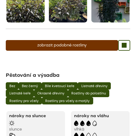
zobrazit podobné rostliny
Pěstování a výsadba
Bez
Bez černý
Bíle kvetoucí keře
Listnaté dřeviny
Listnaté keře
Okrasné dřeviny
Rostliny do polostínu
Rostliny pro včely
Rostliny pro včely a motýly
nároky na slunce
nároky na vláhu
slunce
vlhká