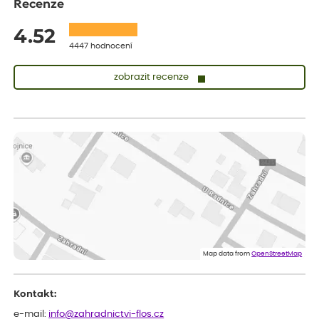
Recenze
4.52
4447 hodnocení
zobrazit recenze
Sandra
ověřený nákup
dnes
vše v naprostém pořádku
Eva
ověřený nákup
dnes
Velmi spokojená dekuji
Jana
ověřený nákup
dnes
Flos je nejlepší &#129321;
Map data from
OpenStreetMap
Kontakt:
e-mail:
info@zahradnictvi-flos.cz