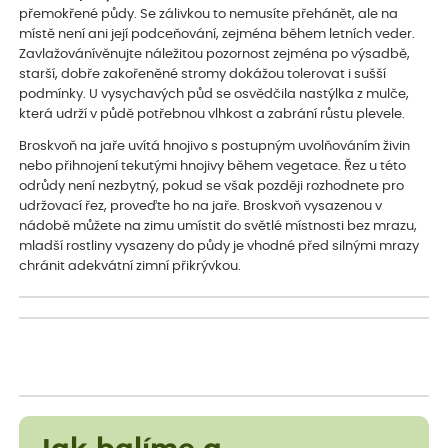
přemokřené půdy. Se zálivkou to nemusíte přehánět, ale na
místě není ani její podceňování, zejména během letních veder.
Zavlažovánívěnujte náležitou pozornost zejména po výsadbě,
starší, dobře zakořeněné stromy dokážou tolerovat i sušší
podmínky. U vysychavých půd se osvědčila nastýlka z mulče,
která udrží v půdě potřebnou vlhkost a zabrání růstu plevele.
Broskvoň na jaře uvítá hnojivo s postupným uvolňováním živin
nebo přihnojení tekutými hnojivy během vegetace. Řez u této
odrůdy není nezbytný, pokud se však později rozhodnete pro
udržovací řez, proveďte ho na jaře. Broskvoň vysazenou v
nádobě můžete na zimu umístit do světlé místnosti bez mrazu,
mladší rostliny vysazeny do půdy je vhodné před silnými mrazy
chránit adekvátní zimní přikrývkou.