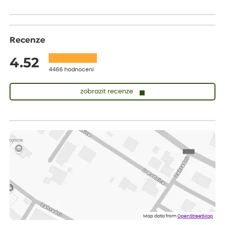
Recenze
4.52
4466 hodnocení
zobrazit recenze
Vladimíra
ověřený nákup
před 1 dnem
Vše v pořádku, jsem spokojena.
Iveta
ověřený nákup
před 1 dnem
Rostlina mi přišla v dobrém stavu, jsem spokojená.
Zuzana
ověřený nákup
před 1 dnem
Spokojenost s dodáním kvalitních rostlin
Map data from
OpenStreetMap