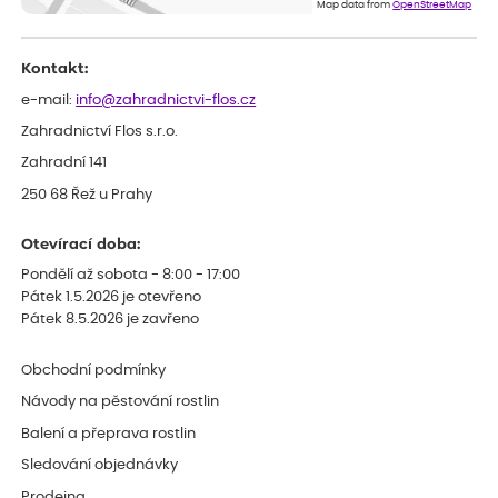
Map data from
OpenStreetMap
my chybělo, bylo komunikování nedostupného zboží před
odesláním objednávky, objednali bychom obratem náhradu.
Děkujeme
Kontakt:
e-mail:
info@zahradnictvi-flos.cz
Zahradnictví Flos s.r.o.
Zahradní 141
250 68 Řež u Prahy
Otevírací doba:
Pondělí až sobota - 8:00 - 17:00
Pátek 1.5.2026 je otevřeno
Pátek 8.5.2026 je zavřeno
Obchodní podmínky
Návody na pěstování rostlin
Balení a přeprava rostlin
Sledování objednávky
Prodejna