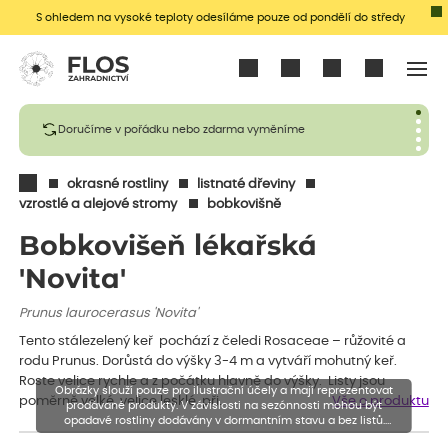
S ohledem na vysoké teploty odesíláme pouze od pondělí do středy
Přihlásit se
Doručíme v pořádku nebo zdarma vyměníme
okrasné rostliny
listnaté dřeviny
vzrostlé a alejové stromy
bobkovišně
Bobkovišeň lékařská
'Novita'
Prunus laurocerasus 'Novita'
Tento stálezelený keř pochází z čeledi Rosaceae – růžovité a
rodu Prunus. Dorůstá do výšky 3-4 m a vytváří mohutný keř.
Roste velice rychle a z počátku hlavně do výšky. Listy jsou
Obrázky slouží pouze pro ilustrační účely a mají reprezentovat
poměrně velké, velice lesklé, při…
Vše o produktu
prodávané produkty. V závislosti na sezónnosti mohou být
opadavé rostliny dodávány v dormantním stavu a bez listů.
Rostliny mohou být také sestřiženy níže, než je uvedená výška,