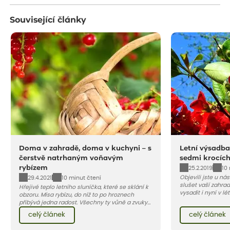
Související články
Doma v zahradě, doma v kuchyni – s
Letní výsadba
čerstvě natrhaným voňavým
sedmi krocíc
rybízem
25.2.2019
10
Objevili jste u ná
29.4.2021
10 minut čtení
slušet vaší zahra
Hřejivé teplo letního sluníčka, které se sklání k
vysadit i nyní v l
obzoru. Mísa rybízu, do níž to po hroznech
v kontejnerech, d
přibývá jedna radost. Všechny ty vůně a zvuky
celý rok – nyní p
červencové zahrady. Sklizeň rybízu do kuchyně
celý článek
celý článek
vody než na jaře 
vnese neuvěřitelný klid a radost. A taky trochu
bezstarostnosti dětství při mlsání babiččina