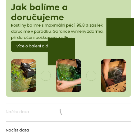
Jak balíme a
doručujeme
Rostliny balíme s maximální péčí. 99,8 % zásilek
doručíme v pořádku. Garance výměny zdarma,
při doručení poškozené rostliny.
více o balení a dopravě
Načíst data
Načítám...
Načíst data