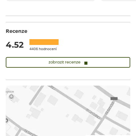
drobenkového koláče s rybízem.
Recenze
4.52
4406 hodnocení
zobrazit recenze
Lenka
ověřený nákup
dnes
Měla jsem pouze 1objednavku a zatím jsem spokojená se
sazenicemi
Miroslava
ověřený nákup
dnes
Rostliny byly v pořádku, dobře zabalené, celková spokojenost.
Dominika
ověřený nákup
dnes
Doporučuji :). Spokojenost, stromky v pěkném stavu. Jediné, co