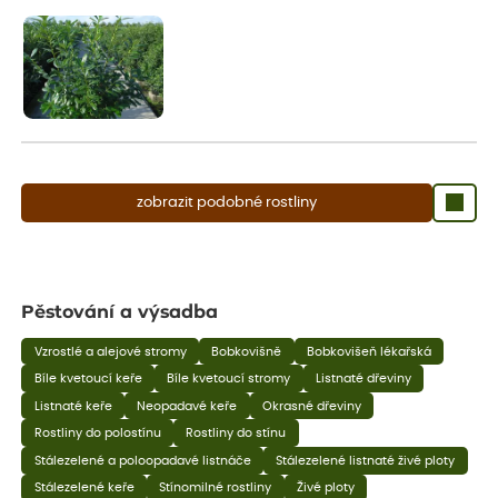
aby se podpořil nový růst.
zobrazit podobné rostliny
Pěstování a výsadba
Vzrostlé a alejové stromy
Bobkovišně
Bobkovišeň lékařská
Bíle kvetoucí keře
Bíle kvetoucí stromy
Listnaté dřeviny
Listnaté keře
Neopadavé keře
Okrasné dřeviny
Rostliny do polostínu
Rostliny do stínu
Stálezelené a poloopadavé listnáče
Stálezelené listnaté živé ploty
Stálezelené keře
Stínomilné rostliny
Živé ploty