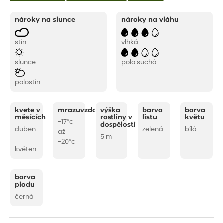
nároky na slunce
nároky na vláhu
stín
vlhká
slunce
polo suchá
polostín
kvete v
mrazuvzdornost
výška
barva
barva
měsících
rostliny v
listu
květu
-17°c
dospělosti
duben
zelená
bílá
až
5 m
-
-20°c
květen
barva
plodu
černá