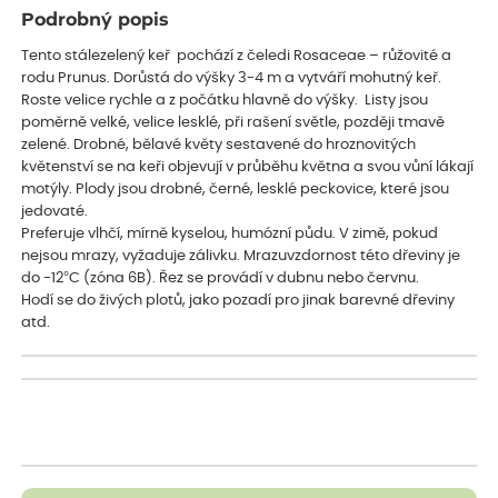
Podrobný popis
Tento stálezelený keř pochází z čeledi Rosaceae – růžovité a
rodu Prunus. Dorůstá do výšky 3-4 m a vytváří mohutný keř.
Roste velice rychle a z počátku hlavně do výšky. Listy jsou
poměrně velké, velice lesklé, při rašení světle, později tmavě
zelené. Drobné, bělavé květy sestavené do hroznovitých
květenství se na keři objevují v průběhu května a svou vůní lákají
motýly. Plody jsou drobné, černé, lesklé peckovice, které jsou
jedovaté.
Preferuje vlhčí, mírně kyselou, humózní půdu. V zimě, pokud
nejsou mrazy, vyžaduje zálivku. Mrazuvzdornost této dřeviny je
do -12°C (zóna 6B). Řez se provádí v dubnu nebo červnu.
Hodí se do živých plotů, jako pozadí pro jinak barevné dřeviny
atd.