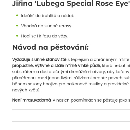
Jiřina 'Lubega Special Rose Eye
Ideální do truhlíků a nádob.
Vhodná na slunné terasy.
Hodí se i k řezu do vázy.
Návod na pěstování:
Vyžaduje slunné stanoviště
s teplejším a chráněným místem
propustné, výživné a stále mírně vlhké půdě
, která nebahn
substrátem a dostatečnými drenážními otvory, aby kořeny n
přiměřenou, mezi jednotlivými zálivkami nechte povrch sub
během sezony hnojivo pro balkonové rostliny a pravidelně 
nových květů.
Není mrazuvzdorná
, v našich podmínkách se pěstuje jako se