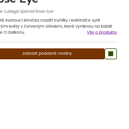
e 'Lubega Special Rose Eye'
ě kvetoucí letnička rozzáří truhlíky i květináče sytě
vými květy s červeným středem, které vyniknou na každé
e či balkonu.
Vše o produktu
zobrazit podobné rostliny