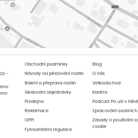
Obchodní podmínky
Blog
:00 -
Návody na pěstování rostlin
O nás
Balení a přeprava rostlin
Velkoobchod
řeno
Sledování objednávky
Kariéra
řeno
Prodejna
Podcast Po uši v hlín
Reklamace
Zpracování osobních
OPPI
Zásady o používání s
cookie
Fytosanitární regulace