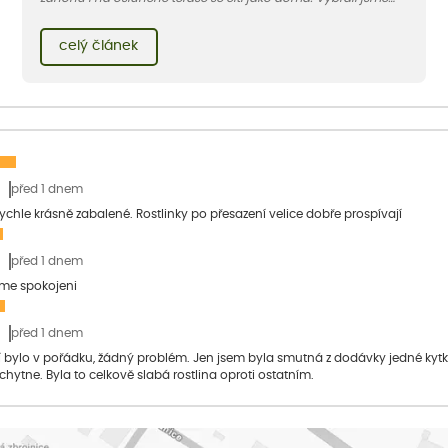
pro vás 11 tipů na odolné druhy, které zvládnou horké a suché
léto bez pravidelné zálivky. Pojďme se podívat, které to jsou.
celý článek
před 1 dnem
 rychle krásně zabalené. Rostlinky po přesazení velice dobře prospívají
před 1 dnem
sme spokojeni
před 1 dnem
bylo v pořádku, žádný problém. Jen jsem byla smutná z dodávky jedné kytky, 
 chytne. Byla to celkově slabá rostlina oproti ostatním.