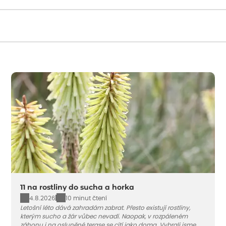
Načítám...
11 na rostliny do sucha a horka
4.8.2026
10 minut čtení
Letošní léto dává zahradám zabrat. Přesto existují rostliny,
kterým sucho a žár vůbec nevadí. Naopak, v rozpáleném
záhonu i na osluněné terase se cítí jako doma. Vybrali jsme