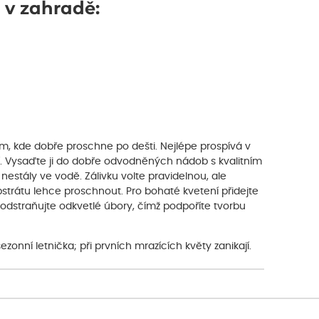
' v zahradě:
, kde dobře proschne po dešti. Nejlépe prospívá v
í. Vysaďte ji do dobře odvodněných nádob s kvalitním
estály ve vodě. Zálivku volte pravidelnou, ale
strátu lehce proschnout. Pro bohaté kvetení přidejte
odstraňujte odkvetlé úbory, čímž podpoříte tvorbu
zonní letnička; při prvních mrazících květy zanikají.