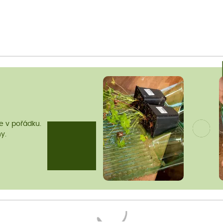
me v pořádku.
y.