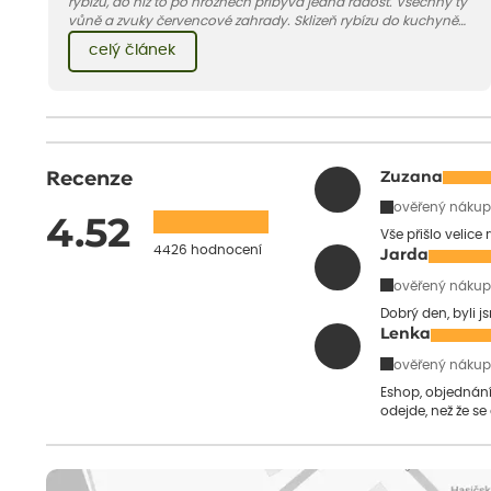
rybízu, do níž to po hroznech přibývá jedna radost. Všechny ty
vůně a zvuky červencové zahrady. Sklizeň rybízu do kuchyně
vnese neuvěřitelný klid a radost. A taky trochu bezstarostnosti
celý článek
dětství při mlsání babiččina drobenkového koláče s rybízem.
Recenze
Zuzana
ověřený nákup
4.52
Vše přišlo velice
4426 hodnocení
Jarda
ověřený nákup
Dobrý den, byli j
Lenka
ověřený nákup
Eshop, objednání 
odejde, než že se