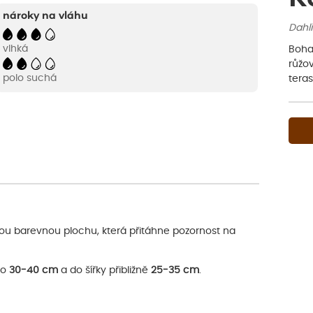
nároky na vláhu
Dahli
vlhká
Bohat
růžo
polo suchá
teras
nou barevnou plochu, která přitáhne pozornost na
lo
30-40 cm
a do šířky přibližně
25-35 cm
.