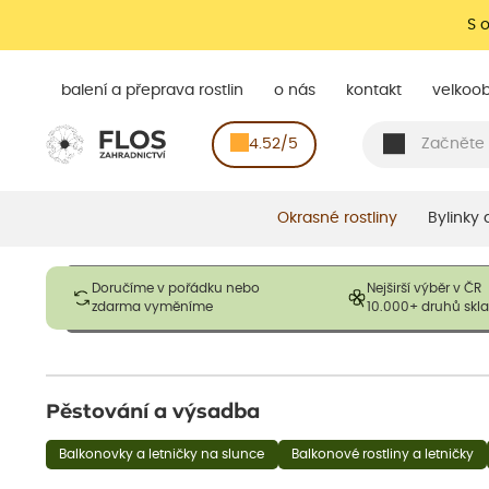
S 
balení a přeprava rostlin
o nás
kontakt
velkoo
4.52/5
Okrasné rostliny
Bylinky
Obrázky slouží pouze pro ilustrační účely a mají reprezentovat
Doručíme v pořádku nebo
Nejširší výběr v ČR
opadavé rostliny dodávány v dormantním stavu a bez listů. R
zdarma vyměníme
10.000+ druhů sk
výška, aby se podpo
Pěstování a výsadba
Balkonovky a letničky na slunce
Balkonové rostliny a letničky