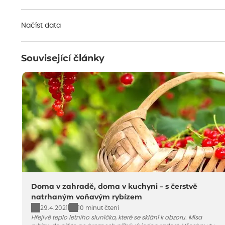
Načíst data
Související články
Doma v zahradě, doma v kuchyni – s čerstvě
natrhaným voňavým rybízem
29.4.2021
10 minut čtení
Hřejivé teplo letního sluníčka, které se sklání k obzoru. Mísa