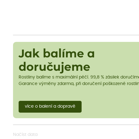
Jak balíme a
doručujeme
Rostliny balíme s maximální péčí. 99,8 % zásilek doručí
Garance výměny zdarma, při doručení poškozené rostlin
více o balení a dopravě
Načíst data