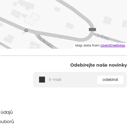
Map data from
OpenStreetMap
Odebírejte naše novinky
odebírat
ě
 údajů
ouborů