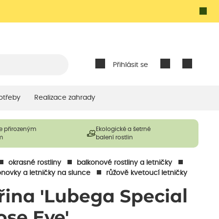
Přihlásit se
otřeby
Realizace zahrady
e přirozeným
Ekologické a šetrné
m
balení rostlin
okrasné rostliny
balkonové rostliny a letničky
onovky a letničky na slunce
růžově kvetoucí letničky
iřina 'Lubega Special
ose Eye'