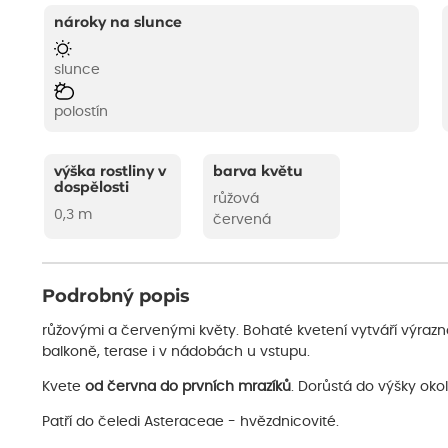
nároky na slunce
slunce
polostín
výška rostliny v
barva květu
dospělosti
růžová
0,3 m
červená
Podrobný popis
růžovými a červenými květy. Bohaté kvetení vytváří výraz
balkoně, terase i v nádobách u vstupu.
Kvete
od června do prvních mrazíků
. Dorůstá do výšky oko
Patří do čeledi Asteraceae - hvězdnicovité.