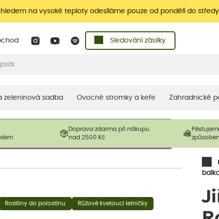
ohledem na vysoké teploty odesíláme pouze od pondělí do středy
bchod
Sledování zásilky
 a zeleninová sadba
Ovocné stromky a keře
Zahradnické p
 prodávané produkty. V závislosti na sezónnosti mohou být
Doprava zdarma při nákupu
Pěstujem
ostliny mohou být také sestřiženy níže, než je uvedená
ladem
nad 2500 Kč
způsobe
řil nový růst.
balk
J
Rostliny do polostínu
Růžově kvetoucí letničky
R