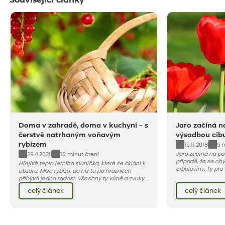
Související články
Doma v zahradě, doma v kuchyni – s
Jaro začíná n
čerstvě natrhaným voňavým
výsadbou cibu
rybízem
15.11.2018
5 
Jaro začíná na po
29.4.2021
10 minut čtení
případě, že se chy
Hřejivé teplo letního sluníčka, které se sklání k
cibuloviny. Ty pro
obzoru. Mísa rybízu, do níž to po hroznech
projít fází chladu
přibývá jedna radost. Všechny ty vůně a zvuky
přibližně v polovin
červencové zahrady. Sklizeň rybízu do kuchyně
celý článek
celý článek
začínáme s expedi
vnese neuvěřitelný klid a radost. A taky trochu
podzim 2018 – jeji
bezstarostnosti dětství při mlsání babiččina
týden. Když objed
drobenkového koláče s rybízem.
na vás ty nejžádan