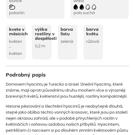
slunce
vlhká
polostín
polo suchá
kvete v
výška
barva
barva
měsících
rostliny v
listu
květu
dospělosti
květen
zelená
růžová
0,2 m
-
květen
Podrobný popis
Domovem hyacintu je Turecko a Izrael. Dnešní hyacitny, které
známe, mají oproti původnímu druhu mnohem více a výrazněji
barevných květů, květenství jsou hustější, rostliny kompaktnější.
Historie pěstování a šlechtění hyacintů je neobyčejně dlouhá,
stejně jako obliba těchto vonných krasavic, které jsou po staletí
nejen okrasou zahrad, ale v podobě přirychlených rostlin v
květináčích i voňavou ozdobou našich příbytků. Hyacintem,
petrklíčem či narcisem si po dlouhém zimním květinovém půstu