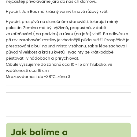
nejčastěji přivoláváme jaro do našich domovů.
Hyacint Jan Bos má krásný vonný tmavě růžový květ.
Hyacint prospívá na slunečném stanovišti, toleruje i mírný
polostín. Zemina má být výživná, propustná, v době
zakořeňování ( na podzim) a růstu (na jaře) vlhčí. Po odkvětu a
při tzv. zatahování rostliny je vhodnější půda sušší. Prospěšné je
přesazování cibulí na jiná místa v záhonu, tak si lépe zachovají
původní velikost a krásu květů. Hyacinty lze krátkodobě
pěstovat i v nádobách a přirychlovat.
Cibule vyszujeme do záhonů cca 10 - 15 cm hluboko, ve
vzdálenosti cca 15 cm.
Mrazuvzdornost do -38°C, zóna 3.
Jak balíme a