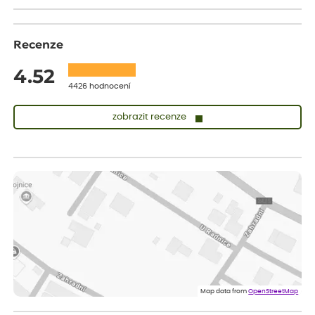
Recenze
4.52
4426 hodnocení
zobrazit recenze
Zuzana
ověřený nákup
dnes
Vše přišlo velice rychle krásně zabalené. Rostlinky po přesazení
velice dobře prospívají
Jarda
ověřený nákup
před 1 dnem
Dobrý den, byli jsme spokojeni
Lenka
ověřený nákup
před 1 dnem
Eshop, objednání bylo v pořádku, žádný problém. Jen jsem byla
Map data from
OpenStreetMap
smutná z dodávky jedné kytky, která nebyla v nejlepší kondici a i
po zasazení vypadá spíše, že odejde, než že se chytne. Byla to