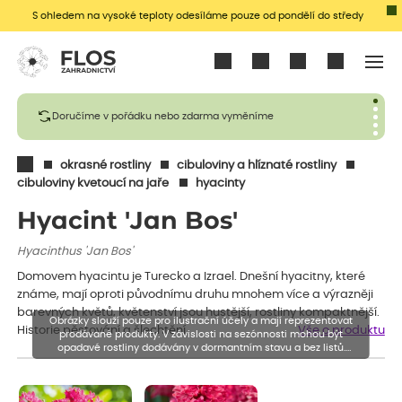
S ohledem na vysoké teploty odesíláme pouze od pondělí do středy
Přihlásit se
Doručíme v pořádku nebo zdarma vyměníme
okrasné rostliny
cibuloviny a hlíznaté rostliny
cibuloviny kvetoucí na jaře
hyacinty
Hyacint 'Jan Bos'
Hyacinthus 'Jan Bos'
Domovem hyacintu je Turecko a Izrael. Dnešní hyacitny, které
známe, mají oproti původnímu druhu mnohem více a výrazněji
barevných květů, květenství jsou hustější, rostliny kompaktnější.
Obrázky slouží pouze pro ilustrační účely a mají reprezentovat
Historie pěstování a šlechtění…
Vše o produktu
prodávané produkty. V závislosti na sezónnosti mohou být
opadavé rostliny dodávány v dormantním stavu a bez listů.
Rostliny mohou být také sestřiženy níže, než je uvedená výška,
aby se podpořil nový růst.