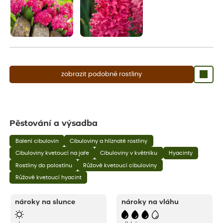
zobrazit podobné rostliny
Pěstování a výsadba
Balení cibulovin
Cibuloviny a hlíznaté rostliny
Cibuloviny kvetoucí na jaře
Cibuloviny v květníku
Hyacinty
Rostliny do polostínu
Růžově kvetoucí cibuloviny
Růžově kvetoucí hyacint
nároky na slunce
nároky na vláhu