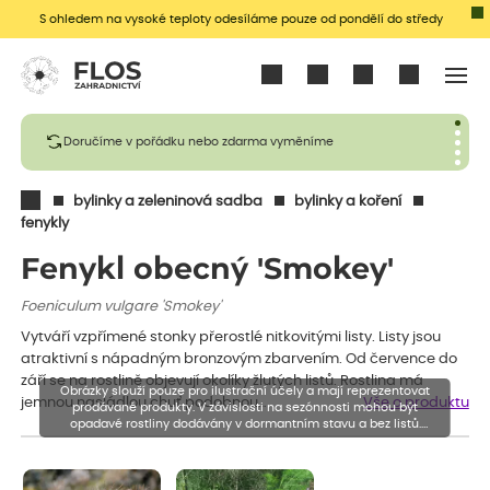
S ohledem na vysoké teploty odesíláme pouze od pondělí do středy
Přihlásit se
Doručíme v pořádku nebo zdarma vyměníme
bylinky a zeleninová sadba
bylinky a koření
fenykly
Fenykl obecný 'Smokey'
Foeniculum vulgare 'Smokey'
Vytváří vzpřímené stonky přerostlé nitkovitými listy. Listy jsou
atraktivní s nápadným bronzovým zbarvením. Od července do
září se na rostlině objevují okolíky žlutých listů. Rostlina má
Obrázky slouží pouze pro ilustrační účely a mají reprezentovat
jemnou nasládlou chuť podobnou…
Vše o produktu
prodávané produkty. V závislosti na sezónnosti mohou být
opadavé rostliny dodávány v dormantním stavu a bez listů.
Rostliny mohou být také sestřiženy níže, než je uvedená výška,
aby se podpořil nový růst.