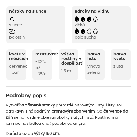
nároky na slunce
nároky na vláhu
slunce
vlhká
polostín
polo suchá
kvete v
mrazuvzdornost
výška
barva
barva
měsících
rostliny v
listu
květu
-32°c
dospělosti
červenec
vínová
žlutá
až
1,5 m
- září
zelená
-35°c
Podrobný popis
Vytváří
vzpřímené stonky
přerostlé nitkovitými listy.
Listy
jsou
atraktivní s nápadným
bronzovým zbarvením
. Od
července do
zář
í se na rostlině objevují okolíky žlutých listů. Rostlina má
jemnou nasládlou chuť podobnou anýzu.
Dorůstá až do
výšky 150 cm.