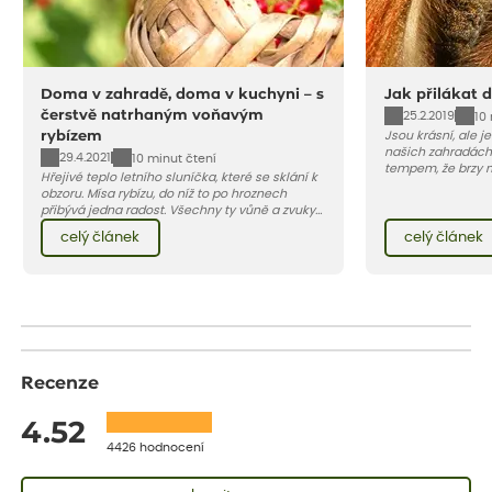
Doma v zahradě, doma v kuchyni – s
Jak přilákat 
čerstvě natrhaným voňavým
25.2.2019
10
rybízem
Jsou krásní, ale je
našich zahradách
29.4.2021
10 minut čtení
tempem, že brzy m
Hřejivé teplo letního sluníčka, které se sklání k
tomu bránit? Přip
obzoru. Mísa rybízu, do níž to po hroznech
bohatou hostinu.
přibývá jedna radost. Všechny ty vůně a zvuky
červencové zahrady. Sklizeň rybízu do kuchyně
celý článek
celý článek
vnese neuvěřitelný klid a radost. A taky trochu
bezstarostnosti dětství při mlsání babiččina
drobenkového koláče s rybízem.
Recenze
4.52
4426 hodnocení