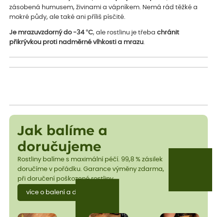
zásobená humusem, živinami a vápníkem. Nemá rád těžké a
mokré půdy, ale také ani příliš písčité.
Je mrazuvzdorný do -34 °C
, ale rostlinu je třeba
chránit
přikrývkou proti nadměrné vlhkosti a mrazu
.
Jak balíme a
doručujeme
Rostliny balíme s maximální péčí. 99,8 % zásilek
doručíme v pořádku. Garance výměny zdarma,
při doručení poškozené rostliny.
více o balení a dopravě