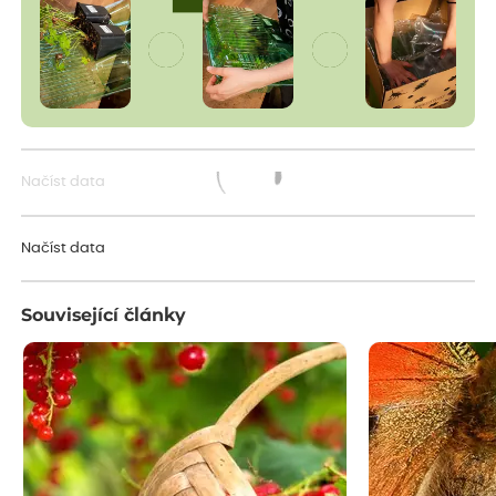
Načíst data
Načítám...
Načíst data
Související články