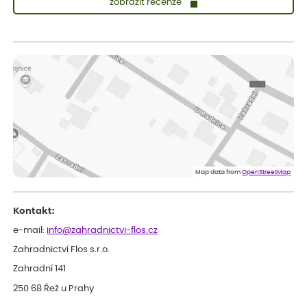
zobrazit recenze
Zuzana
ověřený nákup
dnes
Vše přišlo velice rychle krásně zabalené. Rostlinky po přesazení
velice dobře prospívají
Jarda
ověřený nákup
dnes
Dobrý den, byli jsme spokojeni
Lenka
ověřený nákup
dnes
Eshop, objednání bylo v pořádku, žádný problém. Jen jsem byla
Map data from
OpenStreetMap
smutná z dodávky jedné kytky, která nebyla v nejlepší kondici a i
po zasazení vypadá spíše, že odejde, než že se chytne. Byla to
celkově slabá rostlina oproti ostatním.
Kontakt:
e-mail:
info@zahradnictvi-flos.cz
Zahradnictví Flos s.r.o.
Zahradní 141
250 68 Řež u Prahy