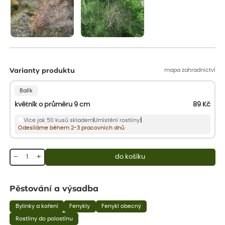
mapa zahradnictví
Varianty produktu
Balík
květník o průměru 9 cm
89
Kč
Více jak 50 kusů skladem
Umístění rostliny:
Odesíláme během 2-3 pracovních dnů
−
+
do košíku
Pěstování a výsadba
Bylinky a koření
Fenykly
Fenykl obecný
Rostliny do polostínu