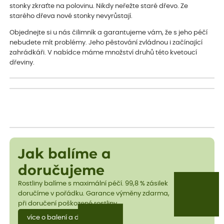
stonky zkraťte na polovinu. Nikdy neřežte staré dřevo. Ze
starého dřeva nové stonky nevyrůstají.
Objednejte si u nás čilimník a garantujeme vám, že s jeho péčí
nebudete mít problémy. Jeho pěstování zvládnou i začínající
zahrádkáři. V nabídce máme množství druhů této kvetoucí
dřeviny.
Jak balíme a
doručujeme
Rostliny balíme s maximální péčí. 99,8 % zásilek
doručíme v pořádku. Garance výměny zdarma,
při doručení poškozené rostliny.
více o balení a dopravě