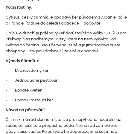
Popis rostliny:
Cytisus, česky čilimník, je opadavý keř původem z Albánie, Itálie
a Francie. Řadí se do čeledi Fabaceae – bobovité.
Druh 'Goldfinch' je poléhavý keř dorůstající do výšky 150-200 cm.
Překvapí vás nádhernými květy, které na něm vykvétají od
května do června. Jsou červeno-žluté a je jimi doslova hustě
obsypaný. Listy jsou drobnější, zelené a opadavé.
Výhody čilimníku:
· Mrazuvzdorný keř
· Jednoduché pěstování
· Bohaté kvetení
· Pomalu rostoucí keř
Návod na pěstování:
Čilimník má rád slunná místa. Je pro něj vhodná neutrální až
zásaditá, písčitá a propustná půda. Nemá rád zamokřené
půdy, spíše sucho. Po odkvětu ho doporučujeme sestříhat,