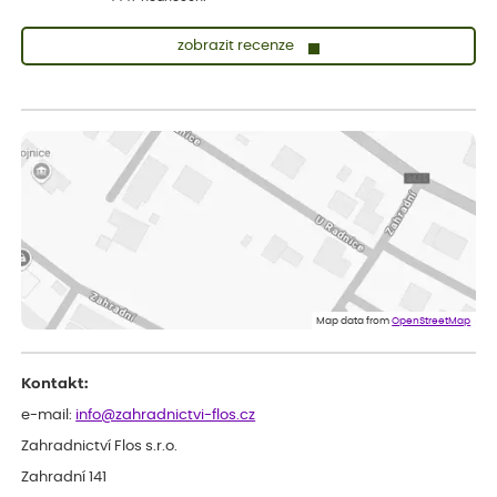
zobrazit recenze
Sandra
ověřený nákup
dnes
vše v naprostém pořádku
Eva
ověřený nákup
dnes
Velmi spokojená dekuji
Jana
ověřený nákup
dnes
Flos je nejlepší &#129321;
Map data from
OpenStreetMap
Kontakt:
e-mail:
info@zahradnictvi-flos.cz
Zahradnictví Flos s.r.o.
Zahradní 141