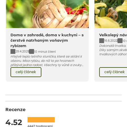
Doma v zahradě, doma v kuchyni – s
Velkolepý náv
čerstvě natrhaným voňavým
16.6.2022
10
rybízem
Dokonalá trvalka,
Díky samým skvěl
29.4.2021
10 minut čtení
trvalkových záho
Hřejivé teplo letního sluníčka, které se sklání k
zahradách, ale i 
obzoru. Mísa rybízu, do níž to po hroznech
přibývá jedna radost. Všechny ty vůně a zvuky
červencové zahrady. Sklizeň rybízu do kuchyně
celý článek
celý článek
vnese neuvěřitelný klid a radost. A taky trochu
bezstarostnosti dětství při mlsání babiččina
drobenkového koláče s rybízem.
Recenze
4.52
4447 hodnocení