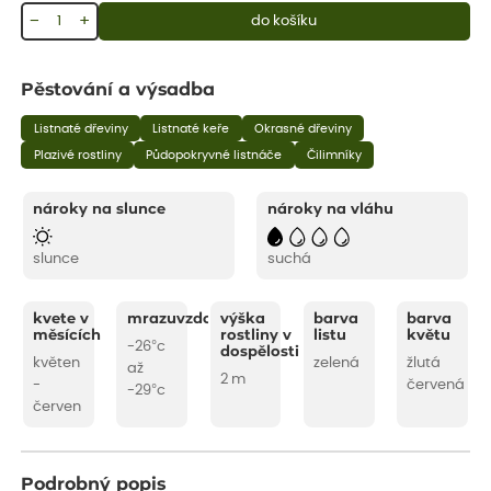
−
+
do košíku
Pěstování a výsadba
Listnaté dřeviny
Listnaté keře
Okrasné dřeviny
Plazivé rostliny
Půdopokryvné listnáče
Čilimníky
nároky na slunce
nároky na vláhu
slunce
suchá
kvete v
mrazuvzdornost
výška
barva
barva
měsících
rostliny v
listu
květu
-26°c
dospělosti
květen
zelená
žlutá
až
2 m
-
červená
-29°c
červen
Podrobný popis