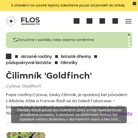
S ohledem na vysoké teploty odesíláme pouze od pondělí do středy
Přihlásit se
Doručíme v pořádku nebo zdarma vyměníme
okrasné rostliny
listnaté dřeviny
půdopokryvné listnáče
čilimníky
Čilimník 'Goldfinch'
Cytisus 'Goldfinch'
Popis rostliny:Cytisus, česky čilimník, je opadavý keř původem
z Albánie, Itálie a Francie. Řadí se do čeledi Fabaceae –
bobovité.Druh 'Goldfinch' je poléhavý keř dorůstající do výšky
Obrázky slouží pouze pro ilustrační účely a mají reprezentovat
150-200 cm. Překvapí vás nádhernými…
Vše o produktu
prodávané produkty. V závislosti na sezónnosti mohou být
opadavé rostliny dodávány v dormantním stavu a bez listů.
Rostliny mohou být také sestřiženy níže, než je uvedená výška,
aby se podpořil nový růst.