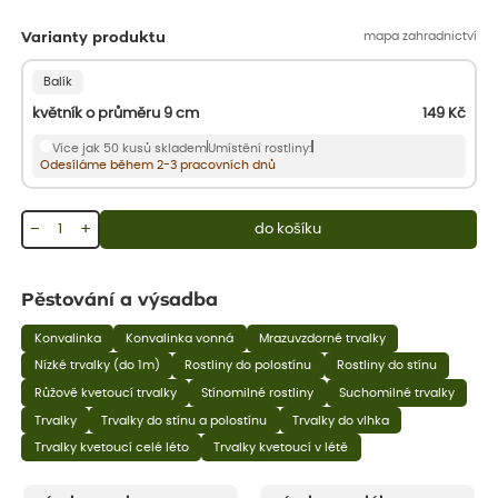
mapa zahradnictví
Varianty produktu
Balík
květník o průměru 9 cm
149
Kč
Více jak 50 kusů skladem
Umístění rostliny:
Odesíláme během 2-3 pracovních dnů
−
+
do košíku
Pěstování a výsadba
Konvalinka
Konvalinka vonná
Mrazuvzdorné trvalky
Nízké trvalky (do 1m)
Rostliny do polostínu
Rostliny do stínu
Růžově kvetoucí trvalky
Stínomilné rostliny
Suchomilné trvalky
Trvalky
Trvalky do stínu a polostínu
Trvalky do vlhka
Trvalky kvetoucí celé léto
Trvalky kvetoucí v létě