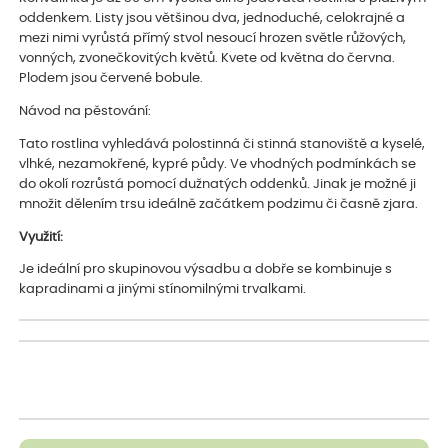
oddenkem. Listy jsou většinou dva, jednoduché, celokrajné a
mezi nimi vyrůstá přímý stvol nesoucí hrozen světle růžových,
vonných, zvonečkovitých květů. Kvete od května do června.
Plodem jsou červené bobule.
Návod na pěstování:
Tato rostlina vyhledává polostinná či stinná stanoviště a kyselé,
vlhké, nezamokřené, kypré půdy. Ve vhodných podmínkách se
do okolí rozrůstá pomocí dužnatých oddenků. Jinak je možné ji
množit dělením trsu ideálně začátkem podzimu či časně zjara.
Využití:
Je ideální pro skupinovou výsadbu a dobře se kombinuje s
kapradinami a jinými stínomilnými trvalkami.