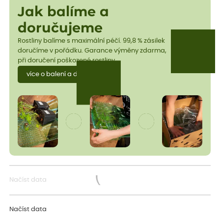
Jak balíme a
doručujeme
Rostliny balíme s maximální péčí. 99,8 % zásilek
doručíme v pořádku. Garance výměny zdarma,
při doručení poškozené rostliny.
více o balení a dopravě
Načíst data
Načítám...
Načíst data