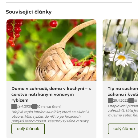
Související články
Doma v zahradě, doma v kuchyni – s
Tip na suchom
čerstvě natrhaným voňavým
záhonu i květ
rybízem
29.4.2022
10
Oteplování planet
29.4.2021
10 minut čtení
zahradník. Léta j
Hřejivé teplo letního sluníčka, které se sklání k
musíme šetřit. Ře
obzoru. Mísa rybízu, do níž to po hroznech
zásobníky na dešť
přibývá jedna radost. Všechny ty vůně a zvuky
kterým tyto podmí
červencové zahrady. Sklizeň rybízu do kuchyně
celý článek
celý článek
barevný záhon kve
vnese neuvěřitelný klid a radost. A taky trochu
si přát…
bezstarostnosti dětství při mlsání babiččina