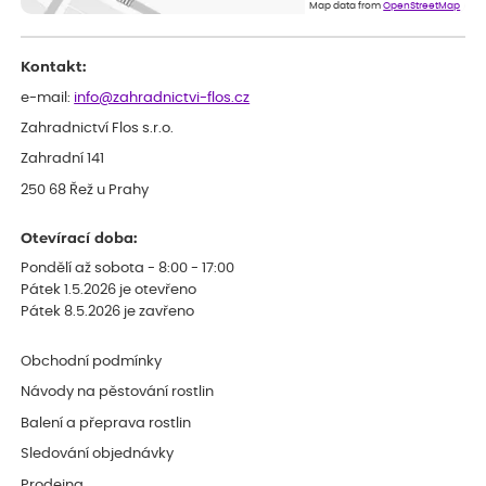
Map data from
OpenStreetMap
smutná z dodávky jedné kytky, která nebyla v nejlepší kondici a i
po zasazení vypadá spíše, že odejde, než že se chytne. Byla to
celkově slabá rostlina oproti ostatním.
Kontakt:
e-mail:
info@zahradnictvi-flos.cz
Zahradnictví Flos s.r.o.
Zahradní 141
250 68 Řež u Prahy
Otevírací doba:
Pondělí až sobota - 8:00 - 17:00
Pátek 1.5.2026 je otevřeno
Pátek 8.5.2026 je zavřeno
Obchodní podmínky
Návody na pěstování rostlin
Balení a přeprava rostlin
Sledování objednávky
Prodejna