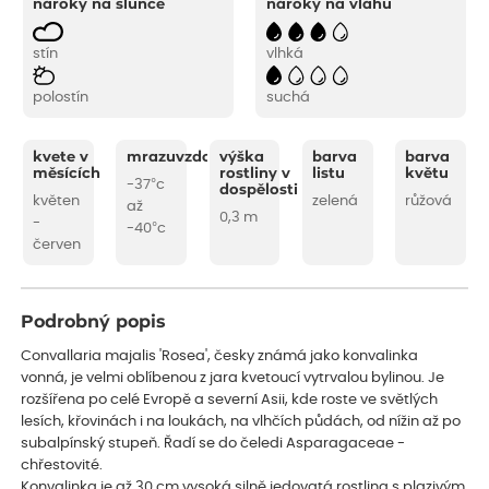
nároky na slunce
nároky na vláhu
stín
vlhká
polostín
suchá
kvete v
mrazuvzdornost
výška
barva
barva
měsících
rostliny v
listu
květu
-37°c
dospělosti
květen
zelená
růžová
až
0,3 m
-
-40°c
červen
Podrobný popis
Convallaria majalis 'Rosea', česky známá jako konvalinka
vonná, je velmi oblíbenou z jara kvetoucí vytrvalou bylinou. Je
rozšířena po celé Evropě a severní Asii, kde roste ve světlých
lesích, křovinách i na loukách, na vlhčích půdách, od nížin až po
subalpínský stupeň. Řadí se do čeledi Asparagaceae -
chřestovité.
Konvalinka je až 30 cm vysoká silně jedovatá rostlina s plazivým