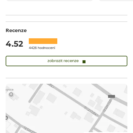
drobenkového koláče s rybízem.
Recenze
4.52
4426 hodnocení
zobrazit recenze
Zuzana
ověřený nákup
dnes
Vše přišlo velice rychle krásně zabalené. Rostlinky po přesazení
velice dobře prospívají
Jarda
ověřený nákup
dnes
Dobrý den, byli jsme spokojeni
Lenka
ověřený nákup
dnes
Eshop, objednání bylo v pořádku, žádný problém. Jen jsem byla