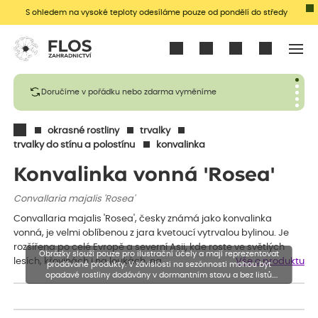
S ohledem na vysoké teploty odesíláme pouze od pondělí do středy
Přihlásit se
Doručíme v pořádku nebo zdarma vyměníme
okrasné rostliny
trvalky
trvalky do stínu a polostínu
konvalinka
Konvalinka vonná 'Rosea'
Convallaria majalis 'Rosea'
Convallaria majalis 'Rosea', česky známá jako konvalinka
vonná, je velmi oblíbenou z jara kvetoucí vytrvalou bylinou. Je
rozšířena po celé Evropě a severní Asii, kde roste ve světlých
Obrázky slouží pouze pro ilustrační účely a mají reprezentovat
lesích, křovinách i na loukách, na…
Vše o produktu
prodávané produkty. V závislosti na sezónnosti mohou být
opadavé rostliny dodávány v dormantním stavu a bez listů.
Rostliny mohou být také sestřiženy níže, než je uvedená výška,
aby se podpořil nový růst.