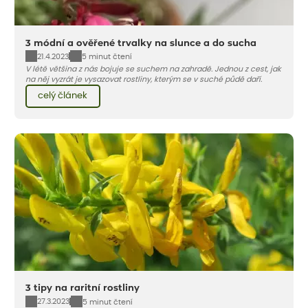
3 módní a ověřené trvalky na slunce a do sucha
21.4.2023
5 minut čtení
V létě většina z nás bojuje se suchem na zahradě. Jednou z cest, jak
na něj vyzrát je vysazovat rostliny, kterým se v suché půdě daří.
celý článek
3 tipy na raritní rostliny
27.3.2023
5 minut čtení