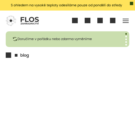
S ohledem na vysoké teploty odesíláme pouze od pondělí do středy
Přihlásit se
Doručíme v pořádku nebo zdarma vyměníme
blog