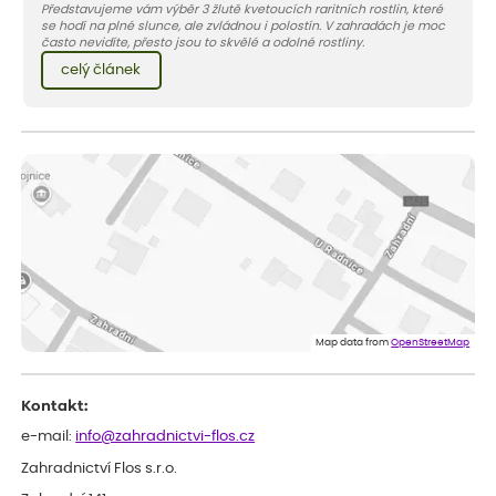
Představujeme vám výběr 3 žlutě kvetoucích raritních rostlin, které
se hodí na plné slunce, ale zvládnou i polostín. V zahradách je moc
často nevidíte, přesto jsou to skvělé a odolné rostliny.
celý článek
Map data from
OpenStreetMap
Kontakt:
e-mail:
info@zahradnictvi-flos.cz
Zahradnictví Flos s.r.o.