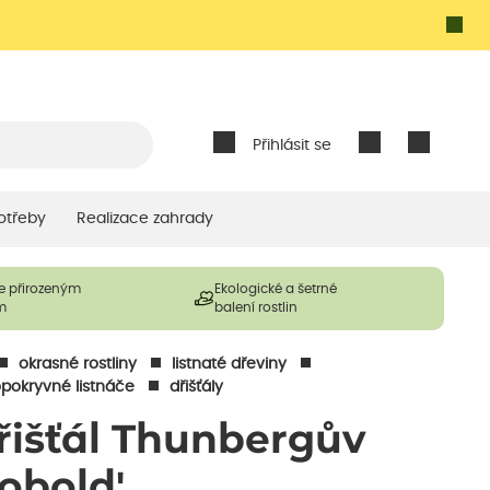
Přihlásit se
otřeby
Realizace zahrady
e přirozeným
Ekologické a šetrné
m
balení rostlin
okrasné rostliny
listnaté dřeviny
pokryvné listnáče
dřišťály
řišťál Thunbergův
Kobold'