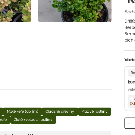
Berbe
Dřiš
Berbe
Berb
pich
Vari
Ba
kon
veli
Od
Nízké keře (do 1m)
Okrasné dřeviny
Plazivé rostliny
keře
Žlutě kvetoucí rostliny
−