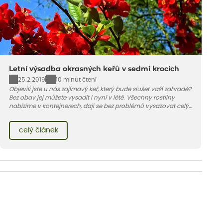
Letní výsadba okrasných keřů v sedmi krocích
25.2.2019
10 minut čtení
Objevili jste u nás zajímavý keř, který bude slušet vaší zahradě?
Bez obav jej můžete vysadit i nyní v létě. Všechny rostliny
nabízíme v kontejnerech, dají se bez problémů vysazovat celý
rok – nyní pouze potřebují mnohem více vody než na jaře
nebo na podzim.
celý článek