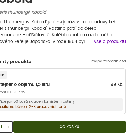
ris thunbergii 'Kobold'
ťál Thunbergův 'Kobold' je český název pro opadavý keř
ris thunbergii 'Kobold'. Rostlina patří do čeledi
eridaceae – dřišťálovité. Kolébkou tohoto ozdobného
lavého keře je Japonsko. V roce 1864 byl…
Vše o produktu
mapa zahradnictví
anty produktu
lík
tejner o objemu 1,5 litru
199
Kč
kost 10-20 cm
Více jak 50 kusů skladem
Umístění rostliny:
esíláme během 2-3 pracovních dnů
+
do košíku