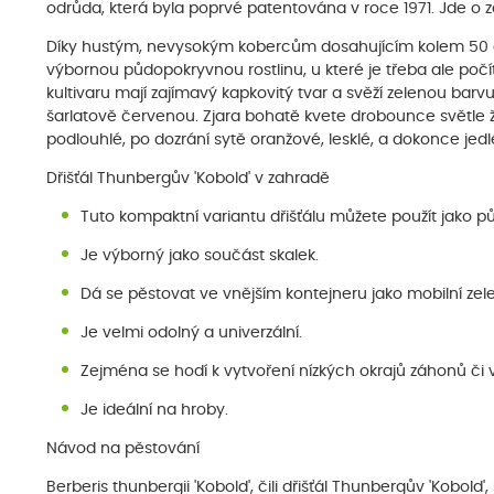
odrůda, která byla poprvé patentována v roce 1971. Jde o zak
Díky hustým, nevysokým kobercům dosahujícím kolem 50 cm
výbornou půdopokryvnou rostlinu, u které je třeba ale poč
kultivaru mají zajímavý kapkovitý tvar a svěží zelenou bar
šarlatově červenou. Zjara bohatě kvete drobounce světle žlu
podlouhlé, po dozrání sytě oranžové, lesklé, a dokonce jedlé
Dřišťál Thunbergův 'Kobold' v zahradě
Tuto kompaktní variantu dřišťálu můžete použít jako
Je výborný jako součást skalek.
Dá se pěstovat ve vnějším kontejneru jako mobilní zele
Je velmi odolný a univerzální.
Zejména se hodí k vytvoření nízkých okrajů záhonů či 
Je ideální na hroby.
Návod na pěstování
Berberis thunbergii 'Kobold', čili dřišťál Thunbergův 'Kobol