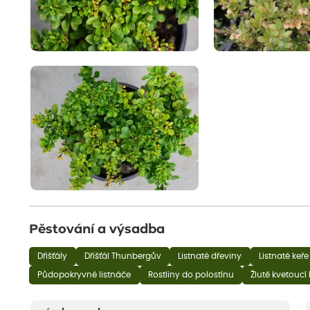
Pěstování a výsadba
Dřišťály
Dřišťál Thunbergův
Listnaté dřeviny
Listnaté keře
Půdopokryvné listnáče
Rostliny do polostínu
Žlutě kvetoucí 