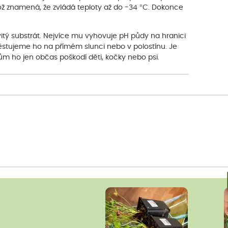
 což znamená, že zvládá teploty až do -34 °C. Dokonce
ovitý substrát. Nejvíce mu vyhovuje pH půdy na hranici
Pěstujeme ho na přímém slunci nebo v polostínu. Je
m ho jen občas poškodí děti, kočky nebo psi.