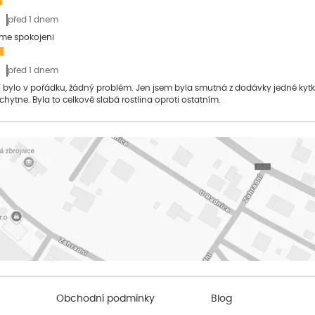
před 1 dnem
sme spokojeni
před 1 dnem
bylo v pořádku, žádný problém. Jen jsem byla smutná z dodávky jedné kytky, 
 chytne. Byla to celkově slabá rostlina oproti ostatním.
Obchodní podmínky
Blog