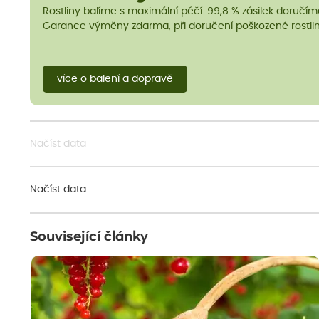
Rostliny balíme s maximální péčí. 99,8 % zásilek doručí
Garance výměny zdarma, při doručení poškozené rostlin
více o balení a dopravě
Načíst data
Načíst data
Související články