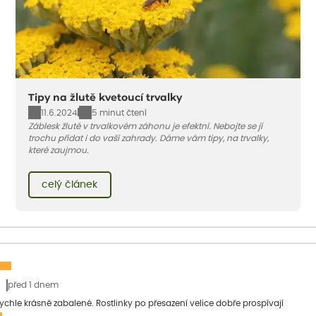
Tipy na žlutě kvetoucí trvalky
11.6.2024
5 minut čtení
Záblesk žluté v trvalkovém záhonu je efektní. Nebojte se jí
trochu přidat i do vaší zahrady. Dáme vám tipy, na trvalky,
které zaujmou.
celý článek
před 1 dnem
 rychle krásně zabalené. Rostlinky po přesazení velice dobře prospívají