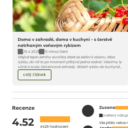
Doma v zahradě, doma v kuchyni – s čerstvě
natrhaným voňavým rybízem
29.4.2021
10 minut čtení
Hřejivé teplo letního sluníčka, které se sklání k obzoru. Mísa
rybízu, do níž to po hroznech přibývá jedna radost. Všechny ty
vůně a zvuky červencové zahrady. Sklizeň rybízu do kuchyně
vnese neuvěřitelný klid a radost. A taky trochu bezstarostnosti
celý článek
dětství při mlsání babiččina drobenkového koláče s rybízem.
Recenze
Zuzana
ověřený nákup
4.52
Vše přišlo velice
4426 hodnocení