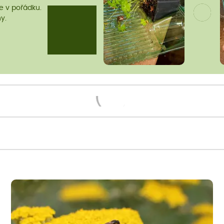
me v pořádku.
y.
Načítám...