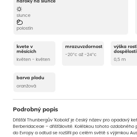
nároky na slunce
slunce
polostín
kvete v
mrazuvzdornost
výška rost
měsících
dospělosti
-20°c až -24°c
květen - květen
0,5 m
barva plodu
oranžová
Podrobný popis
Dřišťál Thunbergův 'Kobold' je český název pro opadavý keř B
Berberidaceae – dřišťálovité. Kolébkou tohoto ozdobného 
do Evropy a odtud se rozšířil po celém světě s výjimkou Austr