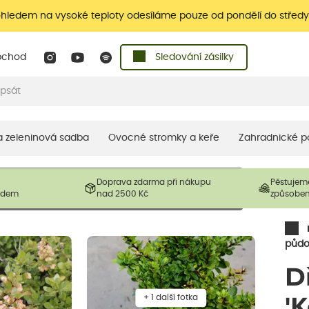
ohledem na vysoké teploty odesíláme pouze od pondělí do středy
bchod
Sledování zásilky
 a zeleninová sadba
Ovocné stromky a keře
Zahradnické p
 prodávané produkty. V závislosti na sezónnosti mohou být
Doprava zdarma při nákupu
Pěstujem
ostliny mohou být také sestřiženy níže, než je uvedená
ladem
nad 2500 Kč
způsobe
řil nový růst.
půdo
D
+ 1 další fotka
'