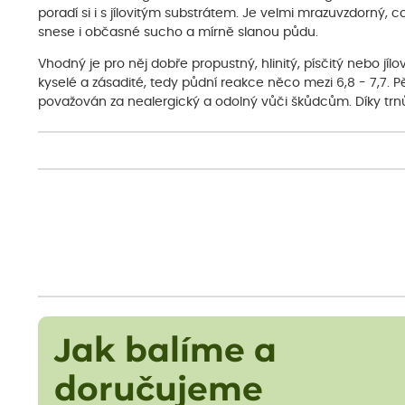
poradí si i s jílovitým substrátem. Je velmi mrazuvzdorný,
snese i občasné sucho a mírně slanou půdu.
Vhodný je pro něj dobře propustný, hlinitý, písčitý nebo jíl
kyselé a zásadité, tedy půdní reakce něco mezi 6,8 - 7,7. 
považován za nealergický a odolný vůči škůdcům. Díky trnů
Jak balíme a
doručujeme