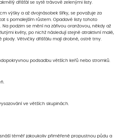
rnělý dřišťál se sytě trávově zelenými listy.
 výšky a až dvojnásobek šířky, se považuje za
ítat s pomalejším růstem. Opadavé listy tohoto
vu. Na podzim se mění na zářivou oranžovou, někdy až
tými květy, po nichž následují stejně atraktivní malé,
 plody. Větvičky dřišťálu mají drobné, ostré trny.
 půdopokryvnou podsadbu větších keřů nebo stromků.
ň.
vysazování ve větších skupinách.
d', snáší téměř jakoukoliv přiměřeně propustnou půdu a