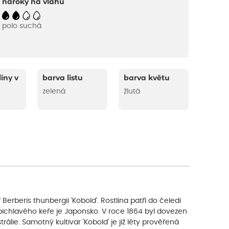
nároky na vláhu
polo suchá
liny v
barva listu
barva květu
zelená
žlutá
erberis thunbergii 'Kobold'. Rostlina patří do čeledi
pichlavého keře je Japonsko. V roce 1864 byl dovezen
álie. Samotný kultivar 'Kobold' je již léty prověřená