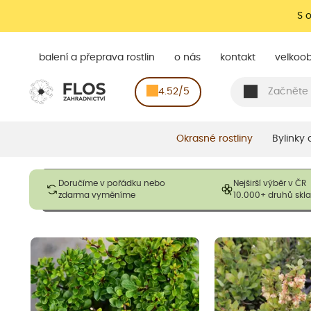
S 
balení a přeprava rostlin
o nás
kontakt
velkoo
4.52/5
Okrasné rostliny
Bylinky
Obrázky slouží pouze pro ilustrační účely a mají reprezentovat
Doručíme v pořádku nebo
Nejširší výběr v ČR
opadavé rostliny dodávány v dormantním stavu a bez listů. R
zdarma vyměníme
10.000+ druhů sk
výška, aby se podpo