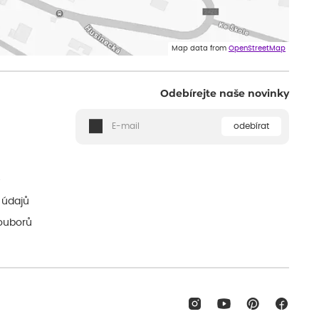
Map data from
OpenStreetMap
Odebírejte naše novinky
odebírat
ě
 údajů
ouborů