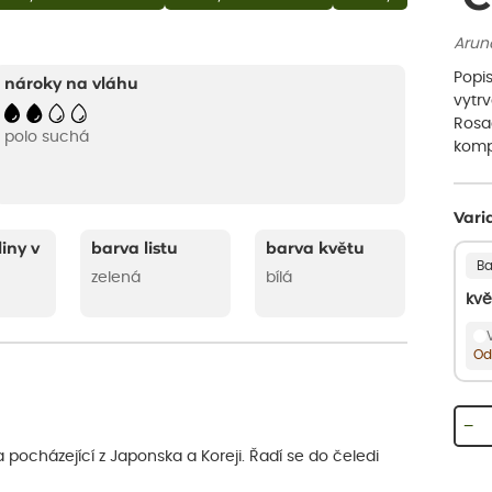
Arunc
Popis
nároky na vláhu
vytrv
Rosac
polo suchá
kompa
Vari
liny v
barva listu
barva květu
Ba
zelená
bílá
kvě
Od
−
a pocházející z Japonska a Koreji. Řadí se do čeledi