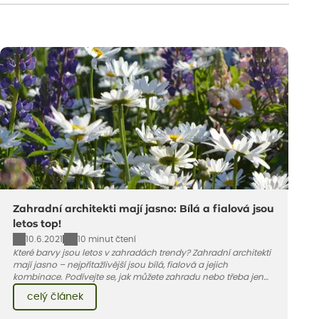
Zahradní architekti mají jasno: Bílá a fialová jsou
letos top!
10.6.2021
10 minut čtení
Které barvy jsou letos v zahradách trendy? Zahradní architekti
mají jasno – nejpřitažlivější jsou bílá, fialová a jejich
kombinace. Podívejte se, jak můžete zahradu nebo třeba jen
jeden záhon, terasu či balkon do bílo-fialových tónů
celý článek
obléknout i vy.