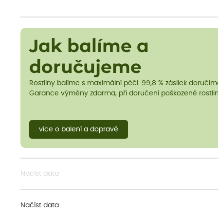
Jak balíme a
doručujeme
Rostliny balíme s maximální péčí. 99,8 % zásilek doručí
Garance výměny zdarma, při doručení poškozené rostlin
více o balení a dopravě
Načíst data
Načíst data