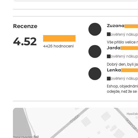
Recenze
Zuzana
ověřený nákup
4.52
Vše přišlo velice
4426 hodnocení
Jarda
ověřený nákup
Dobrý den, byli j
Lenka
ověřený nákup
Eshop, objednání 
odejde, než že se