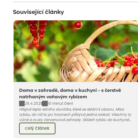
Související články
Doma v zahradě, doma v kuchyni – s čerstvě
natrhaným voňavým rybízem
29.4.2021
10 minut čtení
Hřejivé teplo letního sluníčka, které se sklání k obzoru. Mísa
rybízu, do níž to po hroznech přibývá jedna radost. Všechny ty
vůně a zvuky červencové zahrady. Sklizeň rybízu do kuchyně
vnese neuvěřitelný klid a radost. A taky trochu bezstarostnosti
celý článek
dětství při mlsání babiččina drobenkového koláče s rybízem.