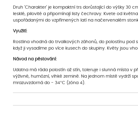
Druh 'Charakter' je kompaktní trs dorůstající do výšky 30 cm
lesklé, pilovité a připomínají listy čechravy. Kvete od kvě
uspořádanými do vzpřímených latí na načervenalém stonk
Využití:
Rostlina vhodná do trvalkových záhonů, do polostínu pod st
když ji vysadíme po více kusech do skupiny. Květy jsou vho
Návod na pěstování:
Udatna má ráda polostín až stín, toleruje i slunná místa v 
výživné, humózní, vlhké zemině. Na jednom místě vydrží sp
mrazuvzdorná do - 34°C (zóna 4).