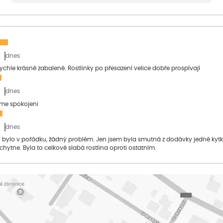
dnes
 rychle krásně zabalené. Rostlinky po přesazení velice dobře prospívají
dnes
sme spokojeni
dnes
bylo v pořádku, žádný problém. Jen jsem byla smutná z dodávky jedné kytky, 
 chytne. Byla to celkově slabá rostlina oproti ostatním.