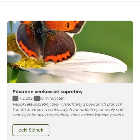
Půvabné venkovské kopretiny
17.2.2021
10 minut čtení
Velkokvěté kopretiny byly vyšlechtěny z původních planých
kousků, které se na venkovských zahradách vytahovaly nad
zvonky, kohoutky a pryskyřníky. Dnes ovšem kopretiny platí za
nádherné podzimní květiny, které dodají vaší zahradě
uvolněnou atmosféru, vdechnou jí půvab starých časů i letní
celý článek
louky u vaší babičky. Hodí se k plotu, do záhonu anebo klidně
na opečovávanou a pěstěnou předzahrádku.