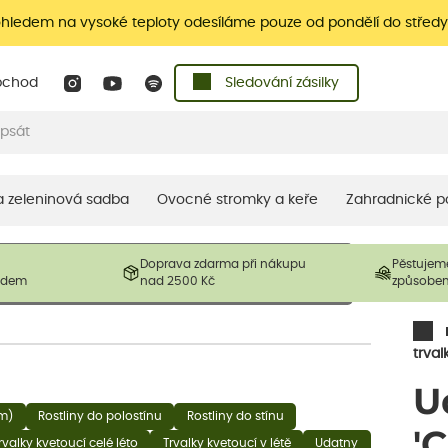
ohledem na vysoké teploty odesíláme pouze od pondělí do středy
bchod
Sledování zásilky
 a zeleninová sadba
Ovocné stromky a keře
Zahradnické p
 prodávané produkty. V závislosti na sezónnosti mohou být
Doprava zdarma při nákupu
Pěstujem
ostliny mohou být také sestřiženy níže, než je uvedená
ladem
nad 2500 Kč
způsobe
řil nový růst.
trval
U
1m)
Rostliny do polostínu
Rostliny do stínu
'
rvalky kvetoucí celé léto
Trvalky kvetoucí v létě
Udatny