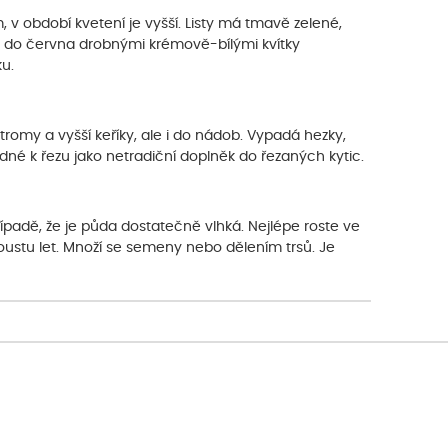
, v období kvetení je vyšší. Listy má tmavě zelené,
tna do června drobnými krémově-bílými kvítky
u.
romy a vyšší keříky, ale i do nádob. Vypadá hezky,
dné k řezu jako netradiční doplněk do řezaných kytic.
případě, že je půda dostatečně vlhká. Nejlépe roste ve
oustu let. Množí se semeny nebo dělením trsů. Je