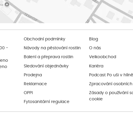
Obchodní podmínky
Blog
:00 -
Návody na pěstování rostlin
O nás
Balení a přeprava rostlin
Velkoobchod
řeno
Sledování objednávky
Kariéra
řeno
Prodejna
Podcast Po uši v hlín
Reklamace
Zpracování osobních
OPPI
Zásady o používání s
cookie
Fytosanitární regulace