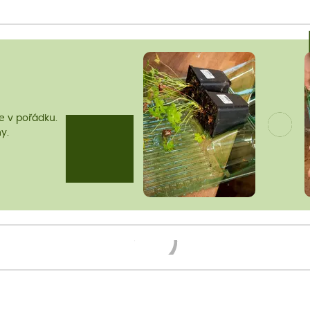
me v pořádku.
y.
Načítám...