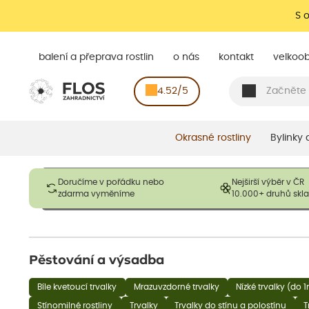
S 
balení a přeprava rostlin
o nás
kontakt
velkoo
4.52/5
Okrasné rostliny
Bylinky
Obrázky slouží pouze pro ilustrační účely a mají reprezentovat
Doručíme v pořádku nebo
Nejširší výběr v ČR
opadavé rostliny dodávány v dormantním stavu a bez listů. R
zdarma vyměníme
10.000+ druhů sk
výška, aby se podpo
Pěstování a výsadba
Bíle kvetoucí trvalky
Mrazuvzdorné trvalky
Nízké trvalky (do 
Stínomilné rostliny
Trvalky
Trvalky do stínu a polostínu
T