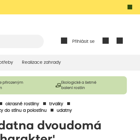
Přihlásit se
otřeby
Realizace zahrady
e přirozeným
Ekologické a šetrné
m
balení rostlin
okrasné rostliny
trvalky
ky do stínu a polostínu
udatny
datna dvoudomá
Charakter'