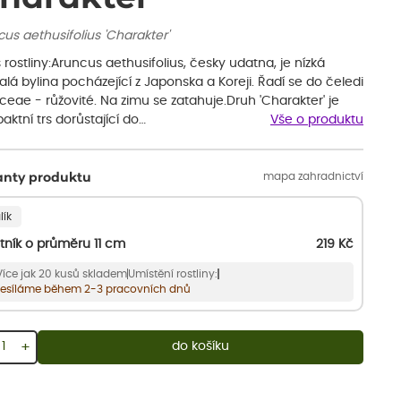
us aethusifolius 'Charakter'
 rostliny:Aruncus aethusifolius, česky udatna, je nízká
alá bylina pocházející z Japonska a Koreji. Řadí se do čeledi
eae - růžovité. Na zimu se zatahuje.Druh 'Charakter' je
ktní trs dorůstající do…
Vše o produktu
mapa zahradnictví
anty produktu
lík
tník o průměru 11 cm
219
Kč
Více jak 20 kusů skladem
Umístění rostliny:
esíláme během 2-3 pracovních dnů
+
do košíku