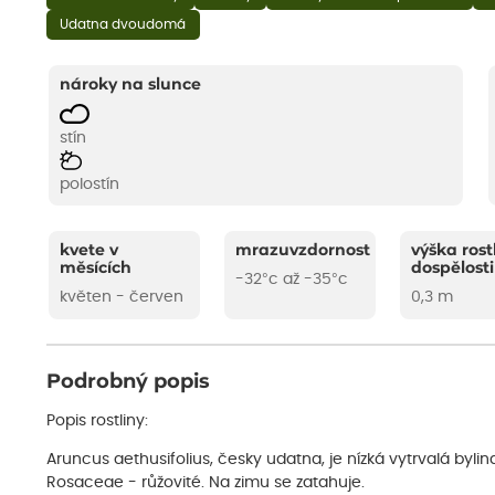
Udatna dvoudomá
nároky na slunce
stín
polostín
kvete v
mrazuvzdornost
výška rost
měsících
dospělosti
-32°c až -35°c
květen - červen
0,3 m
Podrobný popis
Popis rostliny:
Aruncus aethusifolius, česky udatna, je nízká vytrvalá bylin
Rosaceae - růžovité. Na zimu se zatahuje.